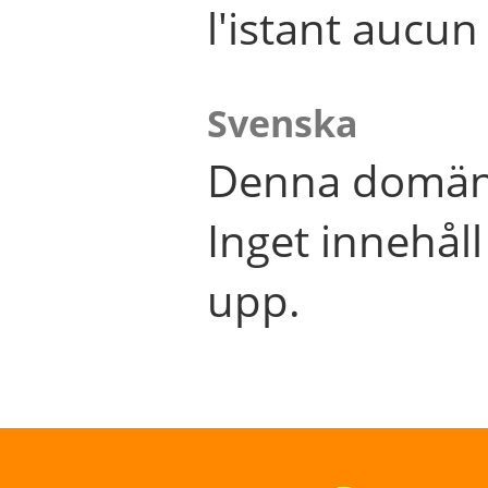
l'istant aucu
Svenska
Denna domän 
Inget innehål
upp.